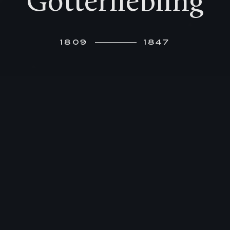
Götterliebling
1809
1847
S
eine siebenjährige Schwester schreibt 1812
an Freunde in Hamburg über ihren
dreijährigen Bruder: „Felix hat eine starke
Stimme und singt den ganzen Tag“. Von dort, wo